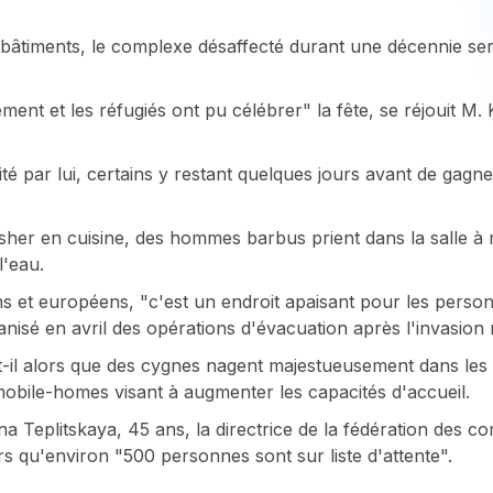
bâtiments, le complexe désaffecté durant une décennie serv
ent et les réfugiés ont pu célébrer" la fête, se réjouit M
é par lui, certains y restant quelques jours avant de gagner
asher en cuisine, des hommes barbus prient dans la salle
l'eau.
s et européens, "c'est un endroit apaisant pour les perso
anisé en avril des opérations d'évacuation après l'invasion 
-t-il alors que des cygnes nagent majestueusement dans les
 mobile-homes visant à augmenter les capacités d'accueil.
na Teplitskaya, 45 ans, la directrice de la fédération des 
ors qu'environ "500 personnes sont sur liste d'attente".