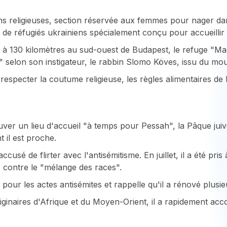
eligieuses, section réservée aux femmes pour nager dans l
e réfugiés ukrainiens spécialement conçu pour accueillir l
, à 130 kilomètres au sud-ouest de Budapest, le refuge "Ma
" selon son instigateur, le rabbin Slomo Köves, issu du m
t respecter la coutume religieuse, les règles alimentaires de
ver un lieu d'accueil "à temps pour Pessah", la Pâque juiv
 il est proche.
usé de flirter avec l'antisémitisme. En juillet, il a été pris
 contre le "mélange des races".
o pour les actes antisémites et rappelle qu'il a rénové plus
originaires d'Afrique et du Moyen-Orient, il a rapidement ac