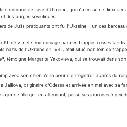
 la communauté juive d'Ukraine, qui n'a cessé de diminuer 
et des purges soviétiques.
rs de Juifs pratiquants ont fui l'Ukraine, l'un des bercea
à Kharkiv a été endommagé par des frappes russes tandis q
s nazis de l'Ukraine en 1941, était situé non loin de frapp
re", témoigne Margarita Yakovleva, qui se trouvait dans so
camp avec son chien Yena pour s'enregistrer auprès de resp
 Jalilova, originaire d'Odessa et arrivée en mai avec sa fam
la jeune fille qui, en attendant, passe ses journées à peind