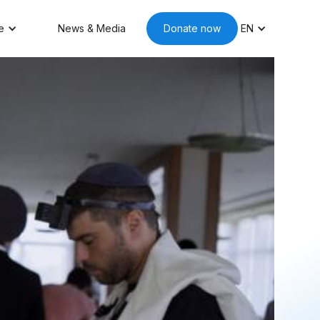
e
News & Media
Donate now
EN