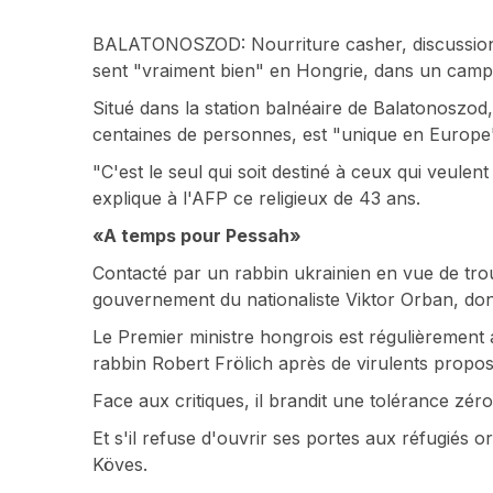
BALATONOSZOD: Nourriture casher, discussions r
sent "vraiment bien" en Hongrie, dans un camp d
Situé dans la station balnéaire de Balatonoszod
centaines de personnes, est "unique en Europe
"C'est le seul qui soit destiné à ceux qui veulen
explique à l'AFP ce religieux de 43 ans.
«A temps pour Pessah»
Contacté par un rabbin ukrainien en vue de trou
gouvernement du nationaliste Viktor Orban, dont
Le Premier ministre hongrois est régulièrement acc
rabbin Robert Frölich après de virulents propos
Face aux critiques, il brandit une tolérance zér
Et s'il refuse d'ouvrir ses portes aux réfugiés 
Köves.