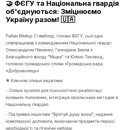
🤝 ФЄГУ та Національна гвардія
об'єднуються: Зміцнюємо
Україну разом! 🇺🇦
Рабин Мейєр Стамблер, голова ФЄГУ, сьогодні
співпрацював з командувачем Національної гвардії
Олександром Півненко, Геннадієм Зиком з
благодійного фонду "Міцва" та Юлією Тиховод,
головою громадської спілки «Громадська рада
«Доброволець»
🌟 Ключові спільні ініціативи:
- Спільні зусилля для психологічної реабілітації
колишніх полонених, інтеграція ізраїльських методик в
Національну гвардію.
- Підтримка ініціативи "Врятуй душу воїна", надання
комплексної допомоги, включаючи предмети першої
необхідності та гігієнічні набори.