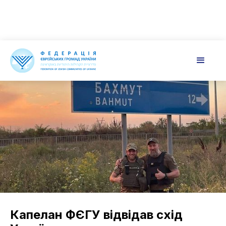
Капелан ФЄГУ відвідав схід