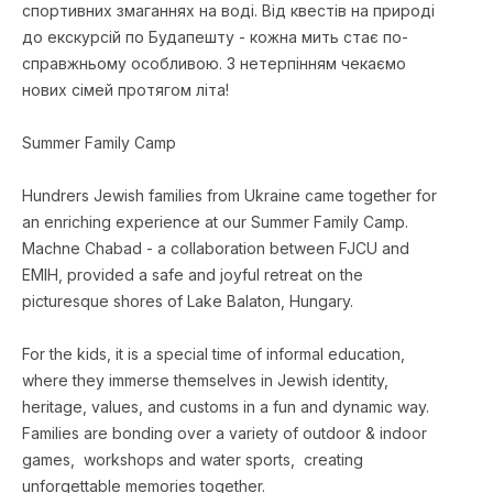
спортивних змаганнях на воді. Від квестів на природі
до екскурсій по Будапешту - кожна мить стає по-
справжньому особливою. З нетерпінням чекаємо
нових сімей протягом літа!
Summer Family Camp
Hundrers Jewish families from Ukraine came together for
an enriching experience at our Summer Family Camp.
Machne Chabad - a collaboration between FJCU and
EMIH, provided a safe and joyful retreat on the
picturesque shores of Lake Balaton, Hungary.
For the kids, it is a special time of informal education,
where they immerse themselves in Jewish identity,
heritage, values, and customs in a fun and dynamic way.
Families are bonding over a variety of outdoor & indoor
games, workshops and water sports, creating
unforgettable memories together.