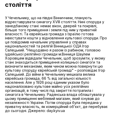
століття
У Чечельнику, що на півдні Вінниччини, планують
відреставрувати синагогу XVIII століття. Нині споруда у
занедбаному стані: немає вікон, дверей та покрівлі,
більше того приміщення і земля під ним у приватній
власності. Та єврейська громада з Ізраїлю готова
інвестувати кошти у відновлення культової споруди. Про
це повідомив начальник управління у справах
національностей та релігій Вінницької ОДА Ігор
Салецький. "Нещодавно я разом із рабином, головою
іудейської релігійної громади м.Вінниця Шаулем
Хоровіцем відвідали Чечельник, щоб зрозуміти, у якому
стані знаходиться приміщення колишньої синагоги та
визначити механізми, яким чином можна повернути цю
культову споруду єврейській громаді" – розповідає Ігор
Салецький. До війни в Чечельнику мешкала велика
єврейська громада, 66 % від загальної кількості
населення. Але у 1926 році єдиним указом було
націоналізовано культове майно усіх релігійних
організацій, в тому числі під закриття потрапила і
синагога в Чечельнику. Радянська влада облаштувала у
цьому приміщенні меблевий магазин, який існував до
незалежності України. Потім споруда була передана у
приватну власність, як комерційний об’єкт, де перебуває
до сьогодні. Джерело: day.kyiv.ua